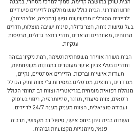
הבית שוכן במושבה קדימה, סמוך למרכז מסחרי, במבנה
חדש ומודרני. הבית כולל שש מחלקות לדיירים סיעודיים
ולדיירים הסובלים מתשישות נפש (דמנציה, אלצהיימר),
בעל נגישות נוחה, חצר גדולה, פינות ישיבה מוצלות, חדרים
מרווחים, מאווררים ומוארים, חדרי רחצה גדולים, מרפסות
ענקיות.
הבית משרה אווירה משפחתית ונעימה, רמת ניקיון גבוהה
וחדרים בעלי צביון אישי מעוטרים בתמונות משפחתיות,
תעודות אישיות וברכות. הדיירים אסתטיים, נקיים,
מסודרים, רחוצים, מטופלים במסירות ע"י צוות ותיק הכולל
מנהלת רפואית מומחית בגריאטריה וצוות רב תחומי הכולל
רופאים, צוות סיעודי, תזונה, פיזיותרפיה, ריפוי בעיסוק
ועבודה סוציאלית, הצוות מעניק מענה 24/7 לדיירים.
השרות בבית ניחן ביחס אישי, טיפול רב מקצועי, תרבות
פנאי, מיומנויות מקצועיות גבוהות.