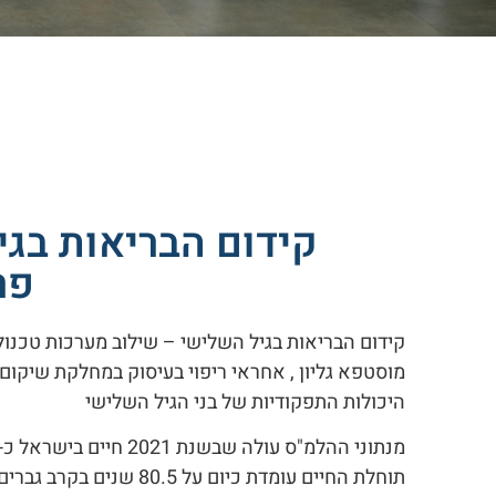
קידום הבריאות בגי
פר
קידום הבריאות בגיל השלישי – שילוב מערכות טכנול
מוסטפא גליון , אחראי ריפוי בעיסוק במחלקת שיקום 
היכולות התפקודיות של בני הגיל השלישי
מנתוני ההלמ"ס עולה שבשנת 2021 חיים בישראל כ-1.163 מיליון תושבים בני 65 ומעלה. כ-41% מהאזרחים הוותיקים הם בני 75 ומעלה.
תוחלת החיים עומדת כיום על 80.5 שנים בקרב גברים ועל 84.6 שנים בקרב נשים.