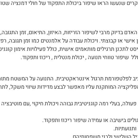
קרים שנעשו הראו שיפור ביכולת התפקוד של חולי דמנציה שטופלו
ם בדיוק מרבי לשיפור הזריזות, האיזון, התיאום, זמן התגובה
 אישי או קבוצתי. ויכולת עבודה על אלמנטים כמו זמן תגובה, רפ
לתכנן תרגילים מותאמים אישית, כולל פעילויות אימון קוגניטי
יפור טווחי תנועה , יכולת מנטלית , ריכוז ותפקוד.
ב לפלטפורמת תרגול אינטראקטיבית. התנועה על המשטח מתו
פליקציה המותקנת עליו מאפשר לבצע מדידות שיווי משקל, לתרגל
ולה, בעלי רמה קוגניטיבית גבוהה ויכולת חיקוי ,עם מוטיבציה 
ים בישיבה או עמידה שיפור ריכוז ותפקוד.
ותנועתיות.
גיל השלישי ולבני משפחותיהם.