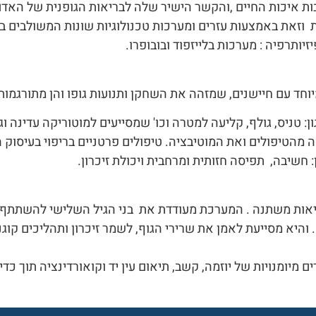
ות איכות החיים ,והקשר הישיר שלה לבריאות הגופנית של האדם
ות וזאת באמצעות עזרים ומערכות טכנולוגיות שונות המשולבים בט
חד עם חיישנים, שמזהה את השחקן ותנועות גופו והן מתורגמות
ה מהטיפולים ואת המוטיבציה. טיפולים פרטניים בריפוי בעיסו
 חשיבה, תפיסה חזותית ומרחבית ויכולת זיכרון.
אות משתנה . המערכת מעודדת את בני הגיל השלישי להשתתף 
והיא מסייעת לאמן את שרירי הגוף, לשמר זיכרון ותהליכים קוגנ
יומנויות של יוזמה, קשב, תיאום עין יד וקואורדינציה תוך כ