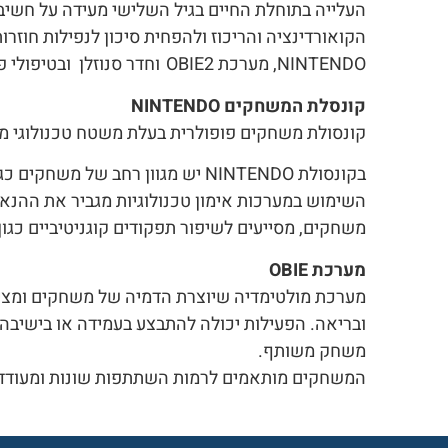
העלייה בתוחלת החיים בגיל השלישי מעידה על חשיב
הקואורדינציה והריכוז ולהפחית סיכון לנפילות חוזר
NINTENDO, מערכת OBIE2 וחדר סנוזלן ובטיפולי פיזיותרפיה : מערכות בלייזפוד ובובופרו.
קונסלת המשחקים NINTENDO
קונסולת משחקים פופולרית בעלת משטח טכנולוגי מיו
בקונסולת NINTENDO יש מגוון רחב של משחקים כגון: טניס, גולף, קליעה למטרה וכו' שמסייעים למוטוריקה עדינה וגסה ומשפרים את התנועה במרחב.
השימוש במערכות אימון טכנולוגיות מגביר את ההנא
משחקים, מסייעים לשיפור תפקודים קוגניטיביים כגון:
מערכת OBIE
מערכת מולטימדיה שיוצרת הדמיה של משחקים ומצי
ובריאה. הפעילות יכולה להתבצע בעמידה או בישיבה. 
משחק משותף.
המשחקים מותאמים לרמות השתתפות שונות ומעודדים מ