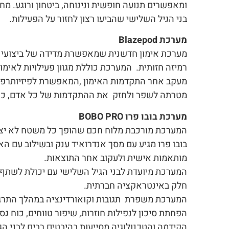
ומאפשרים תנועה חופשית ונינוחה, ביטחון ורוגע. מח
בני הגיל השלישי שהביעו רצון לחזור על הפעילות.
מערכת Blazepod
מערכת אימון חדשנית שמאפשרת מדידה של ביצועי האד
רמיזה חזותית. המערכת כוללת מגוון פעילויות לאימון
מעקב אחר התקדמות האימון ,המאפשרת לפיזיותרפיסט 
מטרתה לשפר ולחזק את ההתקדמות של כל אדם, כולל ש
מערכת בובו פרו BOBO PRO
המערכת מורכבת מלוח חכם שהופך כל משטח לא יצי
בובו פרו מגיע עם מסך אנדרואיד ענק ובשילוב עם הא
מותאמות אישית ולעקוב אחר התוצאות.
המערכת מיועדת לבני הגיל השלישי עם יכולת לשתף פע
חלק באינטראקציה חברתית.
המערכת משפרת תגובות וקואורדינציה במהלך התרגול
הפחתת סיכון לנפילות חוזרות, שיפור טווחים, כוח גס 
הקידמה והטכנולוגיה מסייעות בהיבטים רבים לבני ה