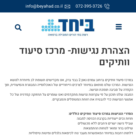
לתוכן
info@beyahad.co.il
072-395-3726
הצהרת נגישות- מרכז סיעוד
וותיקים
במרכז סיעוד וותיקים ברחוב עמרם גאון 2 בבני ברק, אנו מקדישים תשומת לב מיוחדת לנושא
הנגישות. המרכז שלנו מותאם במיוחד לצרכים הייחודיים של האוכלוסייה המבוגרת והסיעודית, תוך
הקפדה על סביבה תומכת ונגישה.
המבנה שלנו תוכנן על פי עקרונות נגישות מתקדמים ואנו שומרים על תחזוקה קפדנית של כל
אמצעי הנגישות כדי להבטיח את רווחת המטופלים והמבקרים.
הסדרי הנגישות במרכז סיעוד וותיקים כוללים
:
חניות נכים ייעודיות בקרבת הכניסה למבנה
שבילי גישה ישרים ורחבים ללא מכשולים
שילוט ברור ומואר לנוחות ההתמצאות
דלתות רחבות במיוחד המאפשרות מעבר נוח לכיסאות גלגלים ומיטות טיפוליות