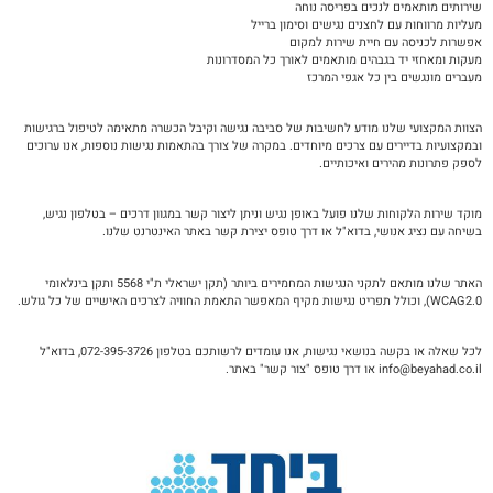
שירותים מותאמים לנכים בפריסה נוחה
מעליות מרווחות עם לחצנים נגישים וסימון ברייל
אפשרות לכניסה עם חיית שירות למקום
מעקות ומאחזי יד בגבהים מותאמים לאורך כל המסדרונות
מעברים מונגשים בין כל אגפי המרכז
הצוות המקצועי שלנו מודע לחשיבות של סביבה נגישה וקיבל הכשרה מתאימה לטיפול ברגישות
ובמקצועיות בדיירים עם צרכים מיוחדים. במקרה של צורך בהתאמות נגישות נוספות, אנו ערוכים
לספק פתרונות מהירים ואיכותיים.
מוקד שירות הלקוחות שלנו פועל באופן נגיש וניתן ליצור קשר במגוון דרכים – בטלפון נגיש,
בשיחה עם נציג אנושי, בדוא"ל או דרך טופס יצירת קשר באתר האינטרנט שלנו.
האתר שלנו מותאם לתקני הנגישות המחמירים ביותר (תקן ישראלי ת"י 5568 ותקן בינלאומי
WCAG2.0), וכולל תפריט נגישות מקיף המאפשר התאמת החוויה לצרכים האישיים של כל גולש.
לכל שאלה או בקשה בנושאי נגישות, אנו עומדים לרשותכם בטלפון 072-395-3726, בדוא"ל
info@beyahad.co.il או דרך טופס "צור קשר" באתר.