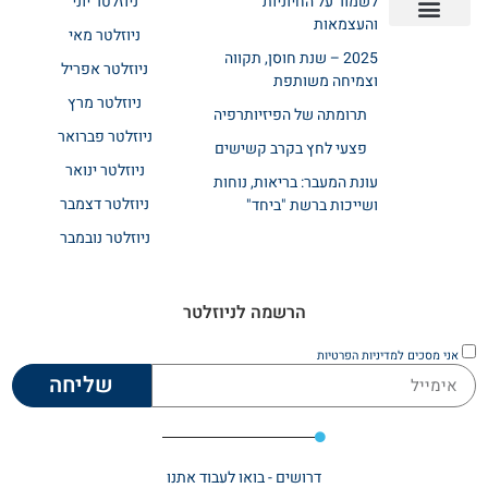
לשמור על החיוניות
ניוזלטר יוני
והעצמאות
ניוזלטר מאי
יצירת קשר
אודות רשת ביחד
בית אבות בשרון
בתי אבות במרכז
מחלקת שיקום
מחלקות סיעודיות
2025 – שנת חוסן, תקווה
ניוזלטר אפריל
וצמיחה משותפת
ניוזלטר מרץ
תרומתה של הפיזיותרפיה
ניוזלטר פברואר
פצעי לחץ בקרב קשישים
ניוזלטר ינואר
עונת המעבר: בריאות, נוחות
ניוזלטר דצמבר
ושייכות ברשת "ביחד"
ניוזלטר נובמבר
הרשמה לניוזלטר
אני מסכים
למדיניות הפרטיות
שליחה
דרושים - בואו לעבוד אתנו