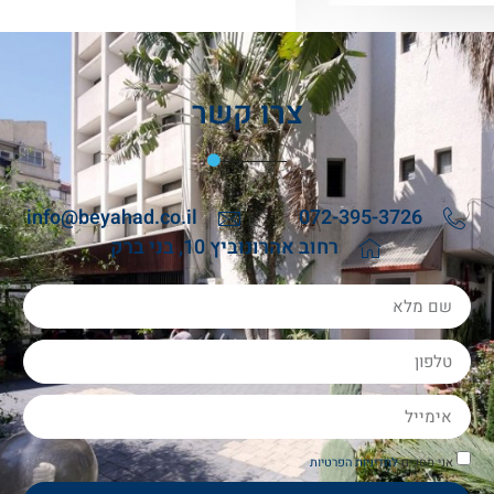
צרו קשר
info@beyahad.co.il
072-395-3726
רחוב אהרונוביץ 10, בני ברק
אני מסכים
למדיניות הפרטיות