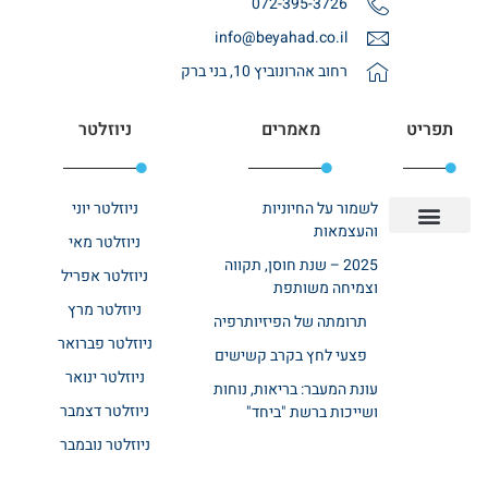
072-395-3726
info@beyahad.co.il
רחוב אהרונוביץ 10, בני ברק
תפריט
מאמרים
ניוזלטר
לשמור על החיוניות
ניוזלטר יוני
והעצמאות
ניוזלטר מאי
יצירת קשר
אודות רשת ביחד
בית אבות בשרון
בתי אבות במרכז
מחלקת שיקום
מחלקות סיעודיות
2025 – שנת חוסן, תקווה
ניוזלטר אפריל
וצמיחה משותפת
ניוזלטר מרץ
תרומתה של הפיזיותרפיה
ניוזלטר פברואר
פצעי לחץ בקרב קשישים
ניוזלטר ינואר
עונת המעבר: בריאות, נוחות
ניוזלטר דצמבר
ושייכות ברשת "ביחד"
ניוזלטר נובמבר