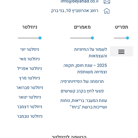
info@beyahad.co.il
רחוב אהרונוביץ 10, בני ברק
תפריט
מאמרים
ניוזלטר
לשמור על החיוניות
ניוזלטר יוני
והעצמאות
ניוזלטר מאי
יצירת קשר
אודות רשת ביחד
בית אבות בשרון
בתי אבות במרכז
מחלקת שיקום
מחלקות סיעודיות
2025 – שנת חוסן, תקווה
ניוזלטר אפריל
וצמיחה משותפת
ניוזלטר מרץ
תרומתה של הפיזיותרפיה
ניוזלטר פברואר
פצעי לחץ בקרב קשישים
ניוזלטר ינואר
עונת המעבר: בריאות, נוחות
ניוזלטר דצמבר
ושייכות ברשת "ביחד"
ניוזלטר נובמבר
הרשמה לניוזלטר