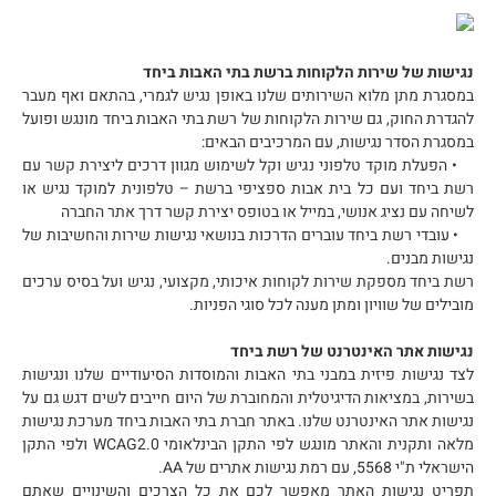
נגישות של שירות הלקוחות ברשת בתי האבות ביחד
במסגרת מתן מלוא השירותים שלנו באופן נגיש לגמרי, בהתאם ואף מעבר
להגדרת החוק, גם שירות הלקוחות של רשת בתי האבות ביחד מונגש ופועל
במסגרת הסדר נגישות, עם המרכיבים הבאים:
• הפעלת מוקד טלפוני נגיש וקל לשימוש מגוון דרכים ליצירת קשר עם
רשת ביחד ועם כל בית אבות ספציפי ברשת – טלפונית למוקד נגיש או
לשיחה עם נציג אנושי, במייל או בטופס יצירת קשר דרך אתר החברה
• עובדי רשת ביחד עוברים הדרכות בנושאי נגישות שירות והחשיבות של
נגישות מבנים.
רשת ביחד מספקת שירות לקוחות איכותי, מקצועי, נגיש ועל בסיס ערכים
מובילים של שוויון ומתן מענה לכל סוגי הפניות.
נגישות אתר האינטרנט של רשת ביחד
לצד נגישות פיזית במבני בתי האבות והמוסדות הסיעודיים שלנו ונגישות
בשירות, במציאות הדיגיטלית והמחוברת של היום חייבים לשים דגש גם על
נגישות אתר האינטרנט שלנו. באתר חברת בתי האבות ביחד מערכת נגישות
מלאה ותקנית והאתר מונגש לפי התקן הבינלאומי WCAG2.0 ולפי התקן
הישראלי ת"י 5568, עם רמת נגישות אתרים של AA.
תפריט נגישות האתר מאפשר לכם את כל הצרכים והשינויים שאתם