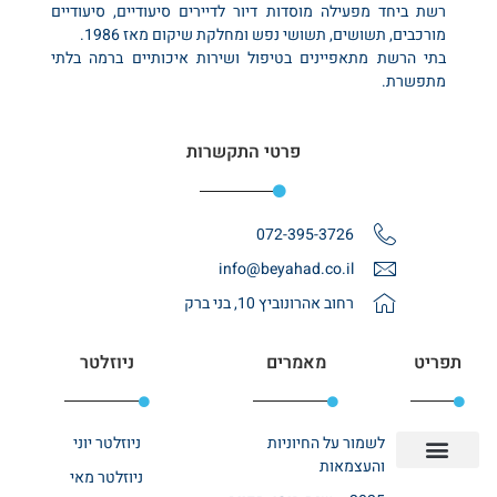
רשת ביחד מפעילה מוסדות דיור לדיירים סיעודיים, סיעודיים
מורכבים, תשושים, תשושי נפש ומחלקת שיקום מאז 1986.
בתי הרשת מתאפיינים בטיפול ושירות איכותיים ברמה בלתי
מתפשרת.
פרטי התקשרות
072-395-3726
info@beyahad.co.il
רחוב אהרונוביץ 10, בני ברק
תפריט
מאמרים
ניוזלטר
לשמור על החיוניות
ניוזלטר יוני
והעצמאות
ניוזלטר מאי
יצירת קשר
אודות רשת ביחד
בית אבות בשרון
בתי אבות במרכז
מחלקת שיקום
מחלקות סיעודיות