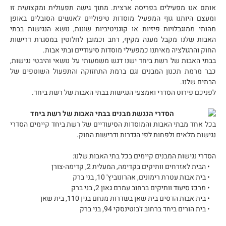
אותם אנו מפעילים בפריסה ארצית. מתוך גישה תפעולית ומקצועית זו
ומעצם היותנו גוף המפעיל מוסדות טיפוליים לאנשים הסובלים באופן
מהותי ממוגבלויות פיזיות או קוגניטיביות שונות, נושא הנגישות בבתי
האבות שלנו מקבל מענה מקיף, רחב וכמובן לחלוטין במסגרת דרישות
החוק והרגולציה מאיתנו כמפעילי מוסדות סיעודיים ובתי אבות.
בבתי האבות של רשת ביחד ישנו דגש משמעותי על נושאי והיבטי נגישות,
כבר מרמת תכנון המבנים וגם ברמת התחזוקה והתפעול השוטפים של
הבתים שלנו.
לפניכם פירוט הסדרי ואמצעי הנגישות בבתי האבות של רשת ביחד.
הסדרי הנגשת מבנים בבתי האבות של רשת ביחד
בכל אחד מבתי האבות והמוסדות הסיעודיים של רשת ביחד קיימים הסדרי
נגישות מלאים ולפחות לפי הגדרות ודרישות החוק.
הסדרי נגישות המבנים קיימים בכל בתי האבות שלנו:
• הבית לאזרחים וותיקים בקדימה, המעלית 2, קדימה-צורן
• בית אבות עטרת רימונים, אהרונוביץ' 10, בני ברק
• מרכז סיעוד וותיקים ברחוב עמרם גאון 2, בני ברק
• בית אבות הדסים בית שאן בשדרות מנחם בגין 110, בית שאן
• בית הורים ביחד ברחוב ז'בוטינסקי 94, בני ברק