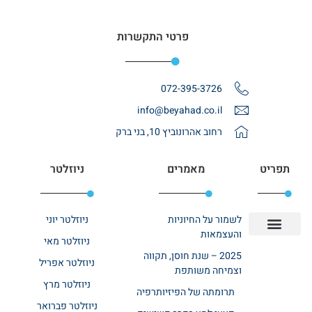
פרטי התקשרות
072-395-3726
info@beyahad.co.il
רחוב אהרונוביץ 10, בני ברק
תפריט
מאמרים
ניוזלטר
לשמור על החיוניות
ניוזלטר יוני
והעצמאות
ניוזלטר מאי
יצירת קשר
אודות רשת ביחד
בית אבות בשרון
בתי אבות במרכז
מחלקת שיקום
מחלקות סיעודיות
2025 – שנת חוסן, תקווה
ניוזלטר אפריל
וצמיחה משותפת
ניוזלטר מרץ
תרומתה של הפיזיותרפיה
ניוזלטר פברואר