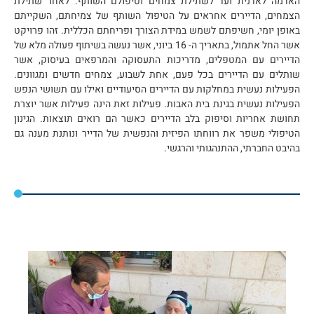
האדמה לאדנית ועד לשתילת צמחים וטיפולם השותף. לאחר שתילת
הצמחים, הדיירים אחראים על הטיפול השותף של צמיחתם, השקייתם
באופן יומי, חשיפתם לשמש במידת הצורך ופריחתם הכללית. זהו פרויקט
אשר החל אתמול, בתאריך ה- 16 ביוני, אשר נעשה בשיתוף פעולה מלא של
הדיירים עם המטפלים, מדריכות התעסוקה והמרפאים בעיסוק, אשר
שותלים עם הדיירים בכל פעם, אחת לשבוע, צמחים חדשים ומגוונים.
הפעילות נעשית במחלקות עם הדיירים הסיעודיים ואילו עם תשושי הנפש
הפעילות נעשית בגינת בית האבות. פעילות זאת הינה פעילות אשר יוצרת
תחושת אחריות וסיפוק בלב הדיירים כאשר הם רואים תוצאות. הגינון
הטיפולי משפר את רווחתו הפיזית והנפשית של הדייר ונותנת מענה גם
בהיבט החברתי, ההתנהגותי והרגשי.