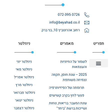
072-395-3726
info@beyahad.co.il
רחוב אהרונוביץ 10, בני ברק
תפריט
מאמרים
ניוזלטר
לשמור על החיוניות
ניוזלטר יוני
והעצמאות
ניוזלטר מאי
יצירת קשר
אודות רשת ביחד
בית אבות בשרון
בתי אבות במרכז
מחלקת שיקום
מחלקות סיעודיות
2025 – שנת חוסן, תקווה
ניוזלטר אפריל
וצמיחה משותפת
ניוזלטר מרץ
תרומתה של הפיזיותרפיה
ניוזלטר פברואר
פצעי לחץ בקרב קשישים
ניוזלטר ינואר
עונת המעבר: בריאות, נוחות
ניוזלטר דצמבר
ושייכות ברשת "ביחד"