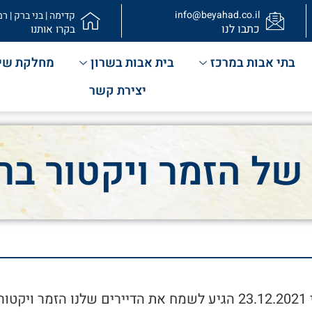
info@beyahad.co.il
קדימה | בני ברק | רמ
כתבו לנו
בקרו אותנו
בתי אבות במרכז
בית אבות בשרון
מחלקת שי
יצירת קשר
של הזמר ויקטור ברז
נסקי .