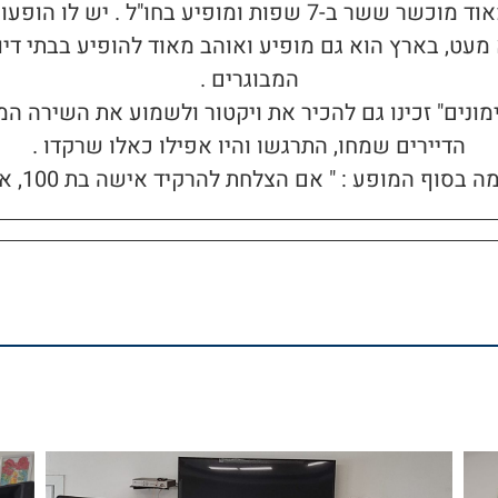
ת ומופיע בחו"ל . יש לו הופעות במדינות רבות .
א מעט, בארץ הוא גם מופיע ואוהב מאוד להופיע בבתי דיו
המבוגרים .
מונים" זכינו גם להכיר את ויקטור ולשמוע את השירה המ
הדיירים שמחו, התרגשו והיו אפילו כאלו שרקדו .
וף המופע : " אם הצלחת להרקיד אישה בת 100, את שלך עשית !"