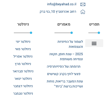
info@beyahad.co.il
רחוב אהרונוביץ 10, בני ברק
תפריט
מאמרים
ניוזלטר
לשמור על החיוניות
ניוזלטר יוני
והעצמאות
ניוזלטר מאי
יצירת קשר
אודות רשת ביחד
בית אבות בשרון
בתי אבות במרכז
מחלקת שיקום
מחלקות סיעודיות
2025 – שנת חוסן, תקווה
ניוזלטר אפריל
וצמיחה משותפת
ניוזלטר מרץ
תרומתה של הפיזיותרפיה
ניוזלטר פברואר
פצעי לחץ בקרב קשישים
ניוזלטר ינואר
עונת המעבר: בריאות, נוחות
ניוזלטר דצמבר
ושייכות ברשת "ביחד"
ניוזלטר נובמבר