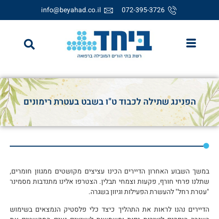
info@beyahad.co.il
072-395-3726
הפנינג שתילה לכבוד ט"ו בשבט בעטרת רימונים
במשך השבוע האחרון הדיירים הכינו עציצים מקושטים ממגוון חומרים,
שתלנו פרחי חורף, פקעות וצמחי תבלין. הצטרפו אלינו מתנדבות מסמינר
"עטרת רחל" להעשרת הפעילות וגיוון בשגרה.
הדיירים נהנו לראות את התהליך כיצד כלי פלסטיק הנמצאים בשימוש