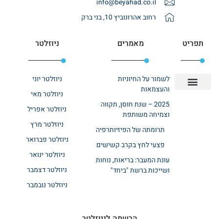
info@beyahad.co.il
רחוב אהרונוביץ 10, בני ברק
תפריט
מאמרים
ניוזלטר
לשמור על החיוניות
ניוזלטר יוני
והעצמאות
ניוזלטר מאי
יצירת קשר
אודות רשת ביחד
בית אבות בשרון
בתי אבות במרכז
מחלקת שיקום
מחלקות סיעודיות
2025 – שנת חוסן, תקווה
ניוזלטר אפריל
וצמיחה משותפת
ניוזלטר מרץ
תרומתה של הפיזיותרפיה
ניוזלטר פברואר
פצעי לחץ בקרב קשישים
ניוזלטר ינואר
עונת המעבר: בריאות, נוחות
ניוזלטר דצמבר
ושייכות ברשת "ביחד"
ניוזלטר נובמבר
הרשמה לניוזלטר