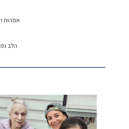
אמהות וי
הלב נפת