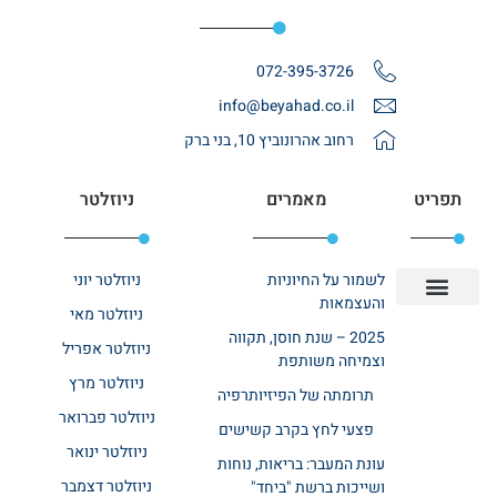
072-395-3726
info@beyahad.co.il
רחוב אהרונוביץ 10, בני ברק
תפריט
מאמרים
ניוזלטר
לשמור על החיוניות
ניוזלטר יוני
והעצמאות
ניוזלטר מאי
יצירת קשר
אודות רשת ביחד
בית אבות בשרון
בתי אבות במרכז
מחלקת שיקום
מחלקות סיעודיות
2025 – שנת חוסן, תקווה
ניוזלטר אפריל
וצמיחה משותפת
ניוזלטר מרץ
תרומתה של הפיזיותרפיה
ניוזלטר פברואר
פצעי לחץ בקרב קשישים
ניוזלטר ינואר
עונת המעבר: בריאות, נוחות
ניוזלטר דצמבר
ושייכות ברשת "ביחד"