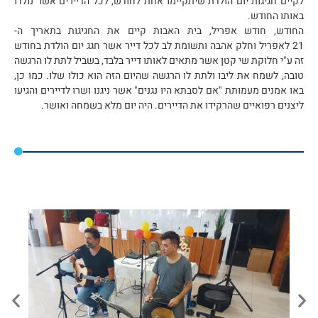
לקיים חגיגות יום הולדת שיתקיימו אחת לחודש, לכל הדיירים אשר נולדו
באותו החודש.
החודש, חודש אפריל, בית האבות קיים את החגיגות בתאריך ה-
21 לאפריל וחלק אהבה ותשומת לב לכל דייר אשר חגג יום הולדת בחודש
זה ע"י חלוקת שי קטן אשר מתאים לאותו דייר בלבד, בשביל לתת לו הרגשה
טובה, לשמח את ליבו ולתת לו הרגשה שהיום הזה הוא כולו שלו. כמו כן,
באו אמנים מעמותת "אם לסבתא היו נגנים" אשר ניגנו ושרו לדיירים והגיעו
ליצנים רפואיים שהרקידו את הדיירים. היה יום מלא בשמחה ואושר.