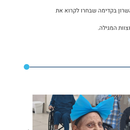
בנות המצווה, כיתה ו'2 מבית הספר ניצני השרון בקדימה שבחרו לקרוא את
וות המגילה.