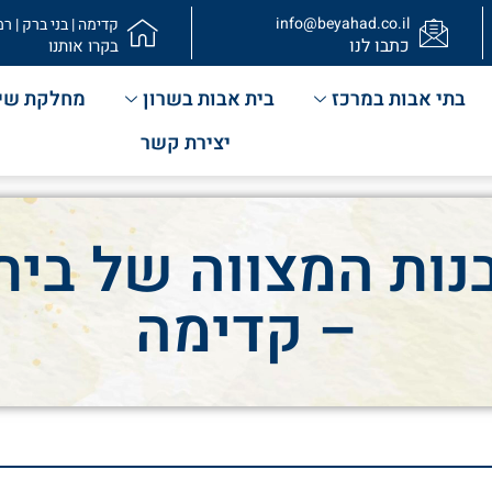
info@beyahad.co.il
קדימה | בני ברק | רמ
כתבו לנו
בקרו אותנו
בתי אבות במרכז
בית אבות בשרון
מחלקת שי
יצירת קשר
נות המצווה של בית
– קדימה