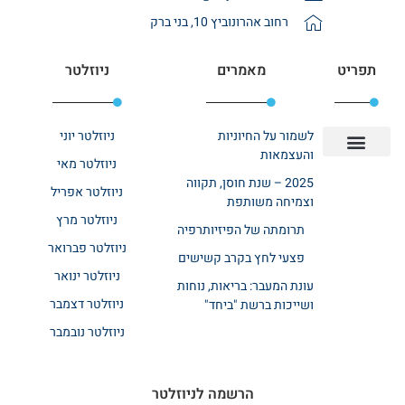
רחוב אהרונוביץ 10, בני ברק
תפריט
מאמרים
ניוזלטר
לשמור על החיוניות
ניוזלטר יוני
והעצמאות
ניוזלטר מאי
יצירת קשר
אודות רשת ביחד
בית אבות בשרון
בתי אבות במרכז
מחלקת שיקום
מחלקות סיעודיות
2025 – שנת חוסן, תקווה
ניוזלטר אפריל
וצמיחה משותפת
ניוזלטר מרץ
תרומתה של הפיזיותרפיה
ניוזלטר פברואר
פצעי לחץ בקרב קשישים
ניוזלטר ינואר
עונת המעבר: בריאות, נוחות
ניוזלטר דצמבר
ושייכות ברשת "ביחד"
ניוזלטר נובמבר
הרשמה לניוזלטר