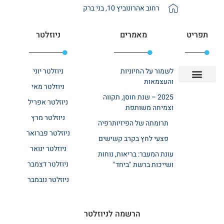
רחוב אהרונוביץ 10, בני ברק
תפריט
מאמרים
ניוזלטר
לשמור על החיוניות
ניוזלטר יוני
והעצמאות
ניוזלטר מאי
יצירת קשר
אודות רשת ביחד
בית אבות בשרון
בתי אבות במרכז
מחלקת שיקום
מחלקות סיעודיות
2025 – שנת חוסן, תקווה
ניוזלטר אפריל
וצמיחה משותפת
ניוזלטר מרץ
תרומתה של הפיזיותרפיה
ניוזלטר פברואר
פצעי לחץ בקרב קשישים
ניוזלטר ינואר
עונת המעבר: בריאות, נוחות
ניוזלטר דצמבר
ושייכות ברשת "ביחד"
ניוזלטר נובמבר
הרשמה לניוזלטר