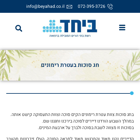
info@beyahad.co.il
072-395-3726
חג סוכות בעטרת רימונים
בחג סוכות צוות עטרת רימונים הקים סוכה וצוות התעסוקה קישט אותה.
במהלך השבוע הורדנו דיירים לסוכה בירכנו וחגגנו שם.
בסוכות זו מצווה לשבת בסוכה ולברך על ארבעת המינים.
הדיירים נהנו מאוד והתרגשו מאוד למראה הסוכה, העלו זיכרונות מהעבר