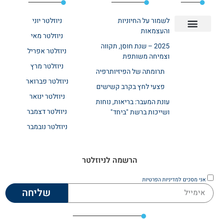
לשמור על החיוניות
ניוזלטר יוני
והעצמאות
ניוזלטר מאי
יצירת קשר
אודות רשת ביחד
בית אבות בשרון
בתי אבות במרכז
מחלקת שיקום
מחלקות סיעודיות
2025 – שנת חוסן, תקווה
ניוזלטר אפריל
וצמיחה משותפת
ניוזלטר מרץ
תרומתה של הפיזיותרפיה
ניוזלטר פברואר
פצעי לחץ בקרב קשישים
ניוזלטר ינואר
עונת המעבר: בריאות, נוחות
ניוזלטר דצמבר
ושייכות ברשת "ביחד"
ניוזלטר נובמבר
הרשמה לניוזלטר
אני מסכים
למדיניות הפרטיות
שליחה