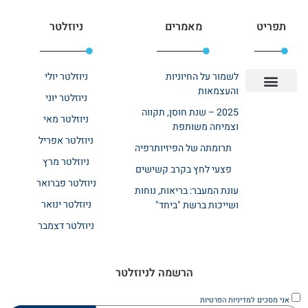
תפריט
מאמרים
ניוזלטר
לשמור על החיוניות
ניוזלטר יולי
והעצמאות
ניוזלטר יוני
יצירת קשר
אודות רשת ביחד
בית אבות בשרון
בתי אבות במרכז
מחלקת שיקום
מחלקות סיעודיות
2025 – שנת חוסן, תקווה
ניוזלטר מאי
וצמיחה משותפת
ניוזלטר אפריל
תרומתה של הפיזיותרפיה
ניוזלטר מרץ
פצעי לחץ בקרב קשישים
ניוזלטר פברואר
עונת המעבר: בריאות, נוחות
ניוזלטר ינואר
ושייכות ברשת "ביחד"
ניוזלטר דצמבר
הרשמה לניוזלטר
אני מסכים
למדיניות הפרטיות