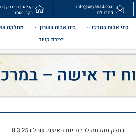
info@beyahad.co.il
קדימה | בני ברק | רמ
כתבו לנו
בקרו אותנו
בתי אבות במרכז
בית אבות בשרון
מחלקת שי
יצירת קשר
ח יד אישה – במרכז 
כחלק מהכנות לכבוד יום האישה שחל ב8.3.25