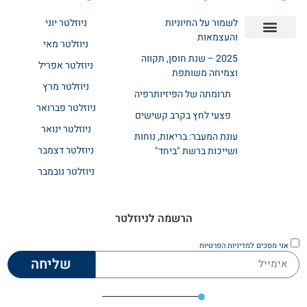
לשמור על החיוניות
ניוזלטר יוני
והעצמאות
ניוזלטר מאי
יצירת קשר
אודות רשת ביחד
בית אבות בשרון
בתי אבות במרכז
מחלקת שיקום
מחלקות סיעודיות
2025 – שנת חוסן, תקווה
ניוזלטר אפריל
וצמיחה משותפת
ניוזלטר מרץ
תרומתה של הפיזיותרפיה
ניוזלטר פברואר
פצעי לחץ בקרב קשישים
ניוזלטר ינואר
עונת המעבר: בריאות, נוחות
ניוזלטר דצמבר
ושייכות ברשת "ביחד"
ניוזלטר נובמבר
הרשמה לניוזלטר
אני מסכים
למדיניות הפרטיות
שליחה