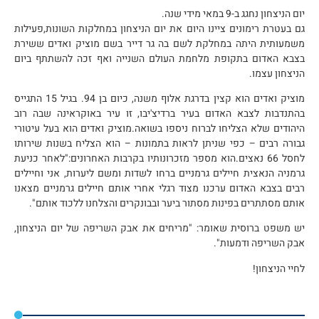
יום הניצחון נחגג ב-9 במאי מידי שנה.
גם בעטרת רימונים ציינו היום את יום הניצחון במחלקות השונות,פעילות
משמעותית היתה במחלקת לשם בה גר דייר בשם מוציק ואדים ששירת
בצבא האדום בתקופת מלחמת העולם השנייה ואף זכה להשתתף ביום
הניצחון עצמו.
מוציק ואדים הוא קצין בדרגת אלוף משנה, כיום בן 94. בגיל 15 התגייס
בהתנדבות לצבא האדום בעיר ברדיצ'יבו, זו עיר באוקראינה שבה רוב
היהודים שלא הצליחו לברוח ניספו בשואה.מוציק ואדים הוא בעל עיטורי
גבורה רבים – כפי שניתן לראות בתמונות – הוא הצליח בשנות שירותו
לחסל 66 נאצים.הוא מספר מזכרונותיו בקרבות האחרונים:"לאחר כניעת
גרמניה הנאצית חיילים גרמניים ברחו לשדות ומשם ליערות, אני וחיילים
רבים בצבא האדום ערכנו מצוד רגלי אחרי אותם חיילים גרמניים מצאנו
אותם מסתתרים בפינות מסתור ביער ובבונקרים והצלחנו ללכוד אותם".
יש משפט ברוסית שאומר: "מריחים את אבק השריפה של יום הניצחון,
אבק השריפה ודמעות".
לחיי הניצחון!