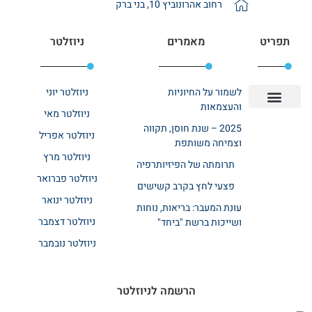
רחוב אהרונוביץ 10, בני ברק
תפריט
מאמרים
ניוזלטר
לשמור על החיוניות
ניוזלטר יוני
והעצמאות
ניוזלטר מאי
יצירת קשר
אודות רשת ביחד
בית אבות בשרון
בתי אבות במרכז
מחלקת שיקום
מחלקות סיעודיות
2025 – שנת חוסן, תקווה
ניוזלטר אפריל
וצמיחה משותפת
ניוזלטר מרץ
תרומתה של הפיזיותרפיה
ניוזלטר פברואר
פצעי לחץ בקרב קשישים
ניוזלטר ינואר
עונת המעבר: בריאות, נוחות
ניוזלטר דצמבר
ושייכות ברשת "ביחד"
ניוזלטר נובמבר
הרשמה לניוזלטר