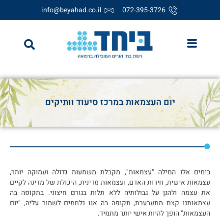
info@beyahad.co.il
072-395-3726
יום העצמאות במרכז סיעוד וותיקים
בימים אלו המילה "עצמאות", מקבלת משמעות גדולה ועמוקה יותר,
עצמאות אישית, חירות האדם, ועצמאות מדינית, היכולת של מדינה לקיים
את עצמה ולהגן על גבולותיה ללא תלות בגורם חיצוני. בתקופה בה
עצמאותנו קצת מתערערת, תקופה בה אנו נלחמים לשמור עליה, "יום
העצמאות" הופך להיות אישי יותר מתמיד.