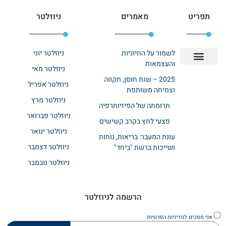
תפריט
מאמרים
ניוזלטר
לשמור על החיוניות
ניוזלטר יוני
והעצמאות
ניוזלטר מאי
יצירת קשר
אודות רשת ביחד
בית אבות בשרון
בתי אבות במרכז
מחלקת שיקום
מחלקות סיעודיות
2025 – שנת חוסן, תקווה
ניוזלטר אפריל
וצמיחה משותפת
ניוזלטר מרץ
תרומתה של הפיזיותרפיה
ניוזלטר פברואר
פצעי לחץ בקרב קשישים
ניוזלטר ינואר
עונת המעבר: בריאות, נוחות
ניוזלטר דצמבר
ושייכות ברשת "ביחד"
ניוזלטר נובמבר
הרשמה לניוזלטר
אני מסכים
למדיניות הפרטיות