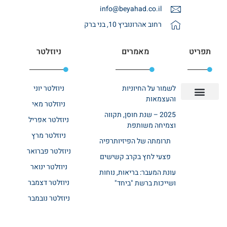
info@beyahad.co.il
רחוב אהרונוביץ 10, בני ברק
תפריט
מאמרים
ניוזלטר
לשמור על החיוניות
ניוזלטר יוני
והעצמאות
ניוזלטר מאי
יצירת קשר
אודות רשת ביחד
בית אבות בשרון
בתי אבות במרכז
מחלקת שיקום
מחלקות סיעודיות
2025 – שנת חוסן, תקווה
ניוזלטר אפריל
וצמיחה משותפת
ניוזלטר מרץ
תרומתה של הפיזיותרפיה
ניוזלטר פברואר
פצעי לחץ בקרב קשישים
ניוזלטר ינואר
עונת המעבר: בריאות, נוחות
ניוזלטר דצמבר
ושייכות ברשת "ביחד"
ניוזלטר נובמבר