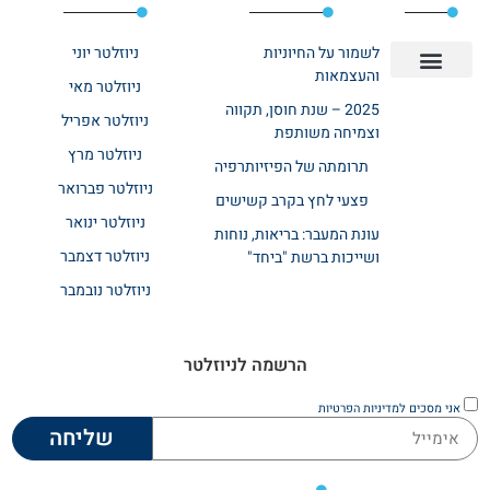
לשמור על החיוניות
ניוזלטר יוני
והעצמאות
ניוזלטר מאי
יצירת קשר
אודות רשת ביחד
בית אבות בשרון
בתי אבות במרכז
מחלקת שיקום
מחלקות סיעודיות
2025 – שנת חוסן, תקווה
ניוזלטר אפריל
וצמיחה משותפת
ניוזלטר מרץ
תרומתה של הפיזיותרפיה
ניוזלטר פברואר
פצעי לחץ בקרב קשישים
ניוזלטר ינואר
עונת המעבר: בריאות, נוחות
ניוזלטר דצמבר
ושייכות ברשת "ביחד"
ניוזלטר נובמבר
הרשמה לניוזלטר
אני מסכים
למדיניות הפרטיות
שליחה