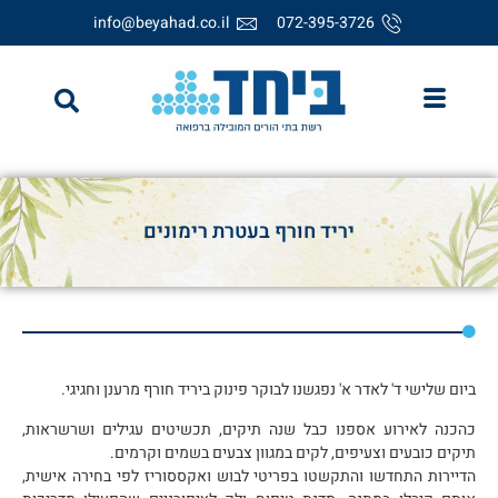
info@beyahad.co.il
072-395-3726
יריד חורף בעטרת רימונים
ביום שלישי ד' לאדר א' נפגשנו לבוקר פינוק ביריד חורף מרענן וחגיגי.
כהכנה לאירוע אספנו כבל שנה תיקים, תכשיטים עגילים ושרשראות,
תיקים כובעים וצעיפים, לקים במגוון צבעים בשמים וקרמים.
הדיירות התחדשו והתקשטו בפריטי לבוש ואקססוריז לפי בחירה אישית,