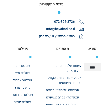
פרטי התקשרות
072-395-3726
info@beyahad.co.il
רחוב אהרונוביץ 10, בני ברק
תפריט
מאמרים
ניוזלטר
לשמור על החיוניות
ניוזלטר יוני
והעצמאות
ניוזלטר מאי
יצירת קשר
אודות רשת ביחד
בית אבות בשרון
בתי אבות במרכז
מחלקת שיקום
מחלקות סיעודיות
2025 – שנת חוסן, תקווה
ניוזלטר אפריל
וצמיחה משותפת
ניוזלטר מרץ
תרומתה של הפיזיותרפיה
ניוזלטר פברואר
פצעי לחץ בקרב קשישים
ניוזלטר ינואר
עונת המעבר: בריאות, נוחות