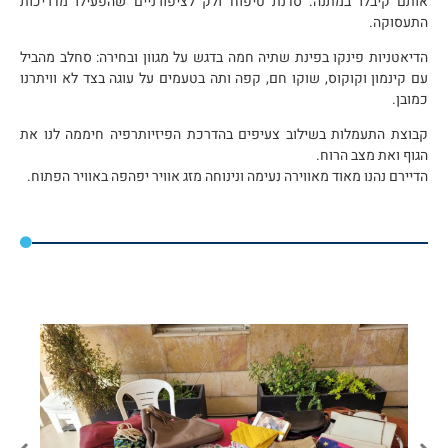
אותם קיבלו במתנה. סדנת טיפוח ולק לציפורניים שהפעילו מדריכות
התעסוקה.
הדיאטניות פינקו בפינת שתיה חמה בדגש על מגוון ובחירה: סחלב מהביל
עם קינמון וקוקוס, שוקו חם, קפה ותה בטעמים על עוגה בצד לא וויתרנו
כמובן.
קבוצת התעמלות בשילוב צעיפים בהדרכת הפיזיותרפיה חיממה לנו את
הגוף ואת מצב הרוח.
הדיירם נהנו מאוד מאווירה נעימה ונינוחה מזג אוויר יפהפה באוויר הפתוח.