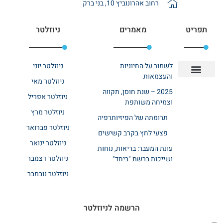
רחוב אהרונוביץ 10, בני ברק
תפריט
מאמרים
ניוזלטר
לשמור על החיוניות
ניוזלטר יוני
והעצמאות
ניוזלטר מאי
יצירת קשר
אודות רשת ביחד
בית אבות בשרון
בתי אבות במרכז
מחלקת שיקום
מחלקות סיעודיות
2025 – שנת חוסן, תקווה
ניוזלטר אפריל
וצמיחה משותפת
ניוזלטר מרץ
תרומתה של הפיזיותרפיה
ניוזלטר פברואר
פצעי לחץ בקרב קשישים
ניוזלטר ינואר
עונת המעבר: בריאות, נוחות
ניוזלטר דצמבר
ושייכות ברשת "ביחד"
ניוזלטר נובמבר
הרשמה לניוזלטר