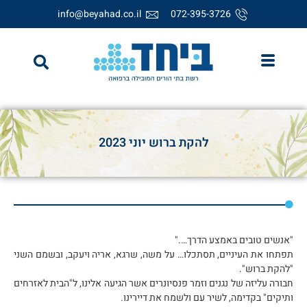
info@beyahad.co.il
072-395-3726
להקת ברוש יוני 2023
"אנשים טובים באמצע הדרך…."
תפתחו את העיניים, תסתכלו… על משה, שרגא, אריה ויעקב, ובשמם השני
"להקת ברוש".
חבורה עליזה של נגנים וזמר פנסיונרים אשר הגיעה אלינו, ל"הבית לאזרחים
ותיקים" בקדימה, לשיר עם ולשמח את דיירינו.