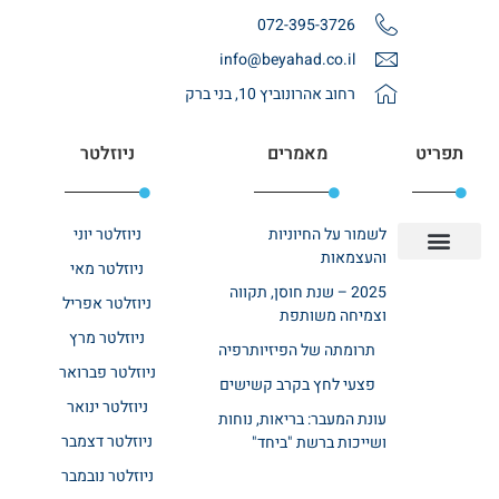
072-395-3726
info@beyahad.co.il
רחוב אהרונוביץ 10, בני ברק
תפריט
מאמרים
ניוזלטר
לשמור על החיוניות
ניוזלטר יוני
והעצמאות
ניוזלטר מאי
יצירת קשר
אודות רשת ביחד
בית אבות בשרון
בתי אבות במרכז
מחלקת שיקום
מחלקות סיעודיות
2025 – שנת חוסן, תקווה
ניוזלטר אפריל
וצמיחה משותפת
ניוזלטר מרץ
תרומתה של הפיזיותרפיה
ניוזלטר פברואר
פצעי לחץ בקרב קשישים
ניוזלטר ינואר
עונת המעבר: בריאות, נוחות
ניוזלטר דצמבר
ושייכות ברשת "ביחד"
ניוזלטר נובמבר