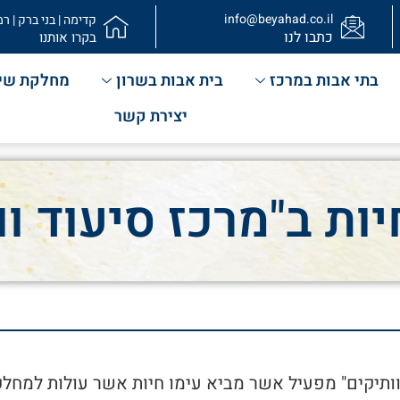
info@beyahad.co.il
קדימה | בני ברק | רמ
כתבו לנו
בקרו אותנו
בתי אבות במרכז
בית אבות בשרון
מחלקת שי
יצירת קשר
יות ב"מרכז סיעוד וו
וותיקים" מפעיל אשר מביא עימו חיות אשר עולות למחלק