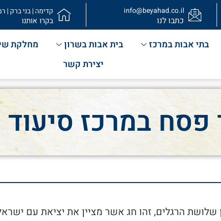
info@beyahad.co.il
קדימה | בני ברק | רמ
כתבו לנו
בקרו אותנו
בתי אבות במרכז
בית אבות בשרון
מחלקת שי
יצירת קשר
 פסח במרכז סיעוד ו
 שלושת הרגלים, זהו חג אשר מציין את יציאת עם ישראל