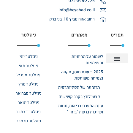
072-395-3726
info@beyahad.co.il
רחוב אהרונוביץ 10, בני ברק
תפריט
מאמרים
ניוזלטר
לשמור על החיוניות
ניוזלטר יוני
והעצמאות
ניוזלטר מאי
יצירת קשר
אודות רשת ביחד
בית אבות בשרון
בתי אבות במרכז
מחלקת שיקום
מחלקות סיעודיות
2025 – שנת חוסן, תקווה
ניוזלטר אפריל
וצמיחה משותפת
ניוזלטר מרץ
תרומתה של הפיזיותרפיה
ניוזלטר פברואר
פצעי לחץ בקרב קשישים
ניוזלטר ינואר
עונת המעבר: בריאות, נוחות
ניוזלטר דצמבר
ושייכות ברשת "ביחד"
ניוזלטר נובמבר