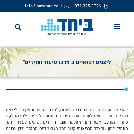
info@beyahad.co.il
072-395-3726
ליצנים רפואיים ב"מרכז סיעוד וותיקים"
כמדי שבוע, באים להתנדב בבית האבות, "מרכז סיעוד וותיקים", ליצנים
רפואיים אשר באים לשמח את הדיירים. השבוע הליצנים עלו למחלקת
סיעודי מורכב, אשר הינה מחלקה שבה הדיירים זקוקים לעידוד יותר
מתמיד, כיוון שמצבם הבריאותי קשה יותר משאר דיירי המוסד, ולכן עבורם