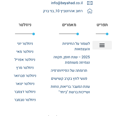
info@beyahad.co.il
רחוב אהרונוביץ 10, בני ברק
תפריט
מאמרים
ניוזלטר
לשמור על החיוניות
ניוזלטר יוני
והעצמאות
ניוזלטר מאי
יצירת קשר
אודות רשת ביחד
בית אבות בשרון
בתי אבות במרכז
מחלקת שיקום
מחלקות סיעודיות
2025 – שנת חוסן, תקווה
ניוזלטר אפריל
וצמיחה משותפת
ניוזלטר מרץ
תרומתה של הפיזיותרפיה
ניוזלטר פברואר
פצעי לחץ בקרב קשישים
ניוזלטר ינואר
עונת המעבר: בריאות, נוחות
ניוזלטר דצמבר
ושייכות ברשת "ביחד"
ניוזלטר נובמבר