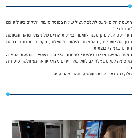
הגשמת חלום -משאלת לב לניצול שואה במוסד סיעוד וותיקים בשת"פ עם
"עזר מציון" .
הפרויקט הנ"ל נותן מענה לשיפור באיכות החיים של ניצולי שואה והגשמת
רצון המאושפזים, באמצעות מימוש משאלות, בקשות, ורצונות ברמת
הפרט וברמה קבוצתית .
הפעם הופיעו אצלנו דימיטרי סמיונוב וגלינה בורשטיין בהופעת אופירה
מקסימה לפי משאלת לב לשלושה דיירים ניצולי שואה ממחלקה סיעודית
ה' .
חלק רב מדיירי הבית השתתפו ונהנו ומההופעה .