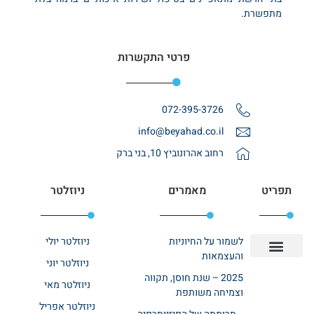
מתפשרת.
פרטי התקשרות
072-395-3726
info@beyahad.co.il
רחוב אהרונוביץ 10, בני ברק
תפריט
מאמרים
ניוזלטר
לשמור על החיוניות
ניוזלטר יולי
והעצמאות
ניוזלטר יוני
יצירת קשר
אודות רשת ביחד
בית אבות בשרון
בתי אבות במרכז
מחלקת שיקום
מחלקות סיעודיות
2025 – שנת חוסן, תקווה
ניוזלטר מאי
וצמיחה משותפת
ניוזלטר אפריל