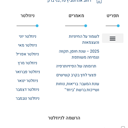
רחוב אהרונוביץ 10, בני ברק
תפריט
מאמרים
ניוזלטר
לשמור על החיוניות
ניוזלטר יוני
והעצמאות
ניוזלטר מאי
יצירת קשר
אודות רשת ביחד
בית אבות בשרון
בתי אבות במרכז
מחלקת שיקום
מחלקות סיעודיות
2025 – שנת חוסן, תקווה
ניוזלטר אפריל
וצמיחה משותפת
ניוזלטר מרץ
תרומתה של הפיזיותרפיה
ניוזלטר פברואר
פצעי לחץ בקרב קשישים
ניוזלטר ינואר
עונת המעבר: בריאות, נוחות
ניוזלטר דצמבר
ושייכות ברשת "ביחד"
ניוזלטר נובמבר
הרשמה לניוזלטר