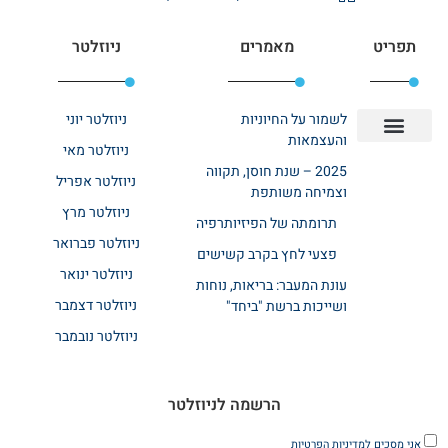
תפריט
מאמרים
ניוזלטר
לשמור על החיוניות
ניוזלטר יוני
והעצמאות
ניוזלטר מאי
יצירת קשר
אודות רשת ביחד
בית אבות בשרון
בתי אבות במרכז
מחלקת שיקום
מחלקות סיעודיות
2025 – שנת חוסן, תקווה
ניוזלטר אפריל
וצמיחה משותפת
ניוזלטר מרץ
תרומתה של הפיזיותרפיה
ניוזלטר פברואר
פצעי לחץ בקרב קשישים
ניוזלטר ינואר
עונת המעבר: בריאות, נוחות
ניוזלטר דצמבר
ושייכות ברשת "ביחד"
ניוזלטר נובמבר
הרשמה לניוזלטר
אני מסכים
למדיניות הפרטיות