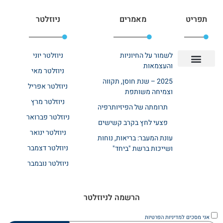
תפריט
מאמרים
ניוזלטר
לשמור על החיוניות
ניוזלטר יוני
והעצמאות
ניוזלטר מאי
יצירת קשר
אודות רשת ביחד
בית אבות בשרון
בתי אבות במרכז
מחלקת שיקום
מחלקות סיעודיות
2025 – שנת חוסן, תקווה
ניוזלטר אפריל
וצמיחה משותפת
ניוזלטר מרץ
תרומתה של הפיזיותרפיה
ניוזלטר פברואר
פצעי לחץ בקרב קשישים
ניוזלטר ינואר
עונת המעבר: בריאות, נוחות
ניוזלטר דצמבר
ושייכות ברשת "ביחד"
ניוזלטר נובמבר
הרשמה לניוזלטר
אני מסכים
למדיניות הפרטיות