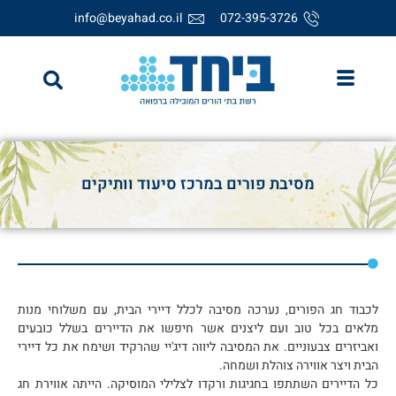
info@beyahad.co.il
072-395-3726
מסיבת פורים במרכז סיעוד וותיקים
לכבוד חג הפורים, נערכה מסיבה לכלל דיירי הבית, עם משלוחי מנות
מלאים בכל טוב ועם ליצנים אשר חיפשו את הדיירים בשלל כובעים
ואביזרים צבעוניים. את המסיבה ליווה דיג'יי שהרקיד ושימח את כל דיירי
הבית ויצר אווירה צוהלת ושמחה.
כל הדיירים השתתפו בחגיגות ורקדו לצלילי המוסיקה. הייתה אווירת חג