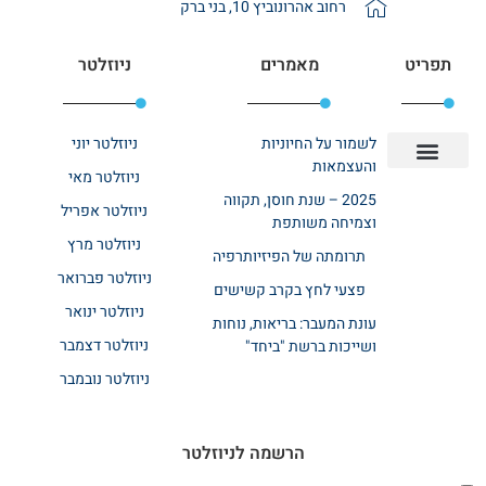
רחוב אהרונוביץ 10, בני ברק
תפריט
מאמרים
ניוזלטר
לשמור על החיוניות
ניוזלטר יוני
והעצמאות
ניוזלטר מאי
יצירת קשר
אודות רשת ביחד
בית אבות בשרון
בתי אבות במרכז
מחלקת שיקום
מחלקות סיעודיות
2025 – שנת חוסן, תקווה
ניוזלטר אפריל
וצמיחה משותפת
ניוזלטר מרץ
תרומתה של הפיזיותרפיה
ניוזלטר פברואר
פצעי לחץ בקרב קשישים
ניוזלטר ינואר
עונת המעבר: בריאות, נוחות
ניוזלטר דצמבר
ושייכות ברשת "ביחד"
ניוזלטר נובמבר
הרשמה לניוזלטר