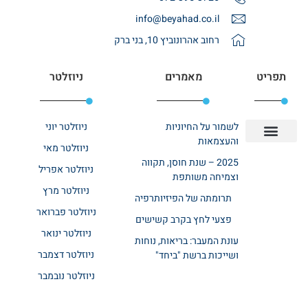
info@beyahad.co.il
רחוב אהרונוביץ 10, בני ברק
תפריט
מאמרים
ניוזלטר
לשמור על החיוניות
ניוזלטר יוני
והעצמאות
ניוזלטר מאי
יצירת קשר
אודות רשת ביחד
בית אבות בשרון
בתי אבות במרכז
מחלקת שיקום
מחלקות סיעודיות
2025 – שנת חוסן, תקווה
ניוזלטר אפריל
וצמיחה משותפת
ניוזלטר מרץ
תרומתה של הפיזיותרפיה
ניוזלטר פברואר
פצעי לחץ בקרב קשישים
ניוזלטר ינואר
עונת המעבר: בריאות, נוחות
ניוזלטר דצמבר
ושייכות ברשת "ביחד"
ניוזלטר נובמבר