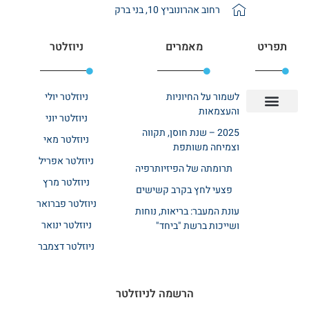
רחוב אהרונוביץ 10, בני ברק
תפריט
מאמרים
ניוזלטר
לשמור על החיוניות
ניוזלטר יולי
והעצמאות
ניוזלטר יוני
יצירת קשר
אודות רשת ביחד
בית אבות בשרון
בתי אבות במרכז
מחלקת שיקום
מחלקות סיעודיות
2025 – שנת חוסן, תקווה
ניוזלטר מאי
וצמיחה משותפת
ניוזלטר אפריל
תרומתה של הפיזיותרפיה
ניוזלטר מרץ
פצעי לחץ בקרב קשישים
ניוזלטר פברואר
עונת המעבר: בריאות, נוחות
ניוזלטר ינואר
ושייכות ברשת "ביחד"
ניוזלטר דצמבר
הרשמה לניוזלטר