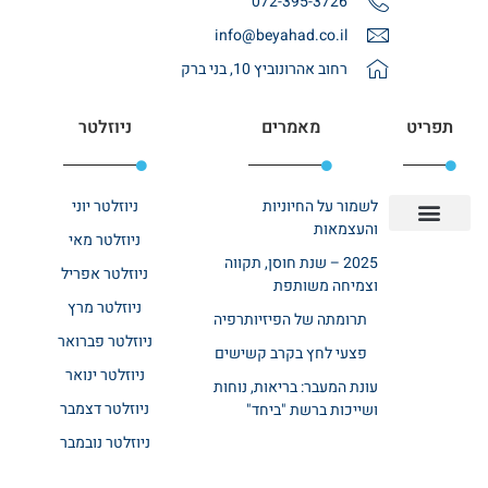
072-395-3726
info@beyahad.co.il
רחוב אהרונוביץ 10, בני ברק
תפריט
מאמרים
ניוזלטר
לשמור על החיוניות
ניוזלטר יוני
והעצמאות
ניוזלטר מאי
יצירת קשר
אודות רשת ביחד
בית אבות בשרון
בתי אבות במרכז
מחלקת שיקום
מחלקות סיעודיות
2025 – שנת חוסן, תקווה
ניוזלטר אפריל
וצמיחה משותפת
ניוזלטר מרץ
תרומתה של הפיזיותרפיה
ניוזלטר פברואר
פצעי לחץ בקרב קשישים
ניוזלטר ינואר
עונת המעבר: בריאות, נוחות
ניוזלטר דצמבר
ושייכות ברשת "ביחד"
ניוזלטר נובמבר