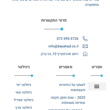
מתפשרת.
פרטי התקשרות
072-395-3726
info@beyahad.co.il
רחוב אהרונוביץ 10, בני ברק
תפריט
מאמרים
ניוזלטר
לשמור על החיוניות
ניוזלטר יוני
והעצמאות
ניוזלטר מאי
יצירת קשר
אודות רשת ביחד
בית אבות בשרון
בתי אבות במרכז
מחלקת שיקום
מחלקות סיעודיות
2025 – שנת חוסן, תקווה
ניוזלטר אפריל
וצמיחה משותפת
ניוזלטר מרץ