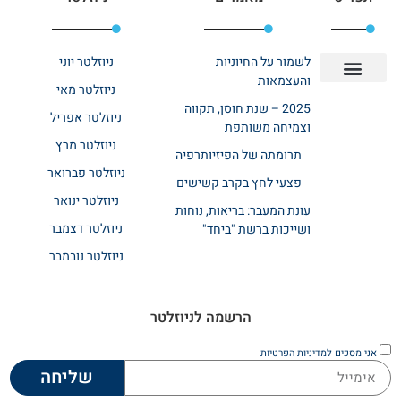
לשמור על החיוניות
ניוזלטר יוני
והעצמאות
ניוזלטר מאי
יצירת קשר
אודות רשת ביחד
בית אבות בשרון
בתי אבות במרכז
מחלקת שיקום
מחלקות סיעודיות
2025 – שנת חוסן, תקווה
ניוזלטר אפריל
וצמיחה משותפת
ניוזלטר מרץ
תרומתה של הפיזיותרפיה
ניוזלטר פברואר
פצעי לחץ בקרב קשישים
ניוזלטר ינואר
עונת המעבר: בריאות, נוחות
ניוזלטר דצמבר
ושייכות ברשת "ביחד"
ניוזלטר נובמבר
הרשמה לניוזלטר
אני מסכים
למדיניות הפרטיות
שליחה