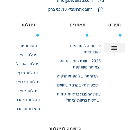
info@beyahad.co.il
רחוב אהרונוביץ 10, בני ברק
תפריט
מאמרים
ניוזלטר
לשמור על החיוניות
ניוזלטר יוני
והעצמאות
ניוזלטר מאי
יצירת קשר
אודות רשת ביחד
בית אבות בשרון
בתי אבות במרכז
מחלקת שיקום
מחלקות סיעודיות
2025 – שנת חוסן, תקווה
ניוזלטר אפריל
וצמיחה משותפת
ניוזלטר מרץ
תרומתה של הפיזיותרפיה
ניוזלטר פברואר
פצעי לחץ בקרב קשישים
ניוזלטר ינואר
עונת המעבר: בריאות, נוחות
ניוזלטר דצמבר
ושייכות ברשת "ביחד"
ניוזלטר נובמבר
הרשמה לניוזלטר