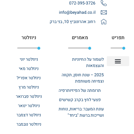
072-395-3726
info@beyahad.co.il
רחוב אהרונוביץ 10, בני ברק
תפריט
מאמרים
ניוזלטר
לשמור על החיוניות
ניוזלטר יוני
והעצמאות
ניוזלטר מאי
יצירת קשר
אודות רשת ביחד
בית אבות בשרון
בתי אבות במרכז
מחלקת שיקום
מחלקות סיעודיות
2025 – שנת חוסן, תקווה
ניוזלטר אפריל
וצמיחה משותפת
ניוזלטר מרץ
תרומתה של הפיזיותרפיה
ניוזלטר פברואר
פצעי לחץ בקרב קשישים
ניוזלטר ינואר
עונת המעבר: בריאות, נוחות
ניוזלטר דצמבר
ושייכות ברשת "ביחד"
ניוזלטר נובמבר