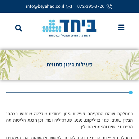
info@beyahad.co.il
072-395-3726
פעילות גינון סתווית
במחלקת שוהם התקיימה פעילות גינון ייחודית שכללה שימוש בצמחי
תבלין שונים, כגון: בזיליקום, נענע, פטרוזיליה ועוד, וכן הכנת חליטות תה
מפירות יבשים ומצמחי התבלין.
במהלך הפעילות הדיירים נהנו להריח, למשש ולהשקות את הצמחים