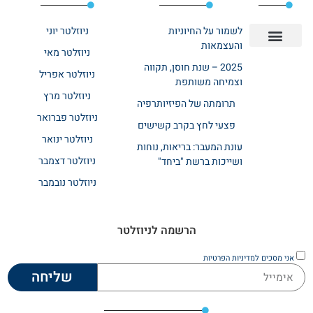
לשמור על החיוניות
ניוזלטר יוני
והעצמאות
ניוזלטר מאי
יצירת קשר
אודות רשת ביחד
בית אבות בשרון
בתי אבות במרכז
מחלקת שיקום
מחלקות סיעודיות
2025 – שנת חוסן, תקווה
ניוזלטר אפריל
וצמיחה משותפת
ניוזלטר מרץ
תרומתה של הפיזיותרפיה
ניוזלטר פברואר
פצעי לחץ בקרב קשישים
ניוזלטר ינואר
עונת המעבר: בריאות, נוחות
ניוזלטר דצמבר
ושייכות ברשת "ביחד"
ניוזלטר נובמבר
הרשמה לניוזלטר
אני מסכים
למדיניות הפרטיות
שליחה