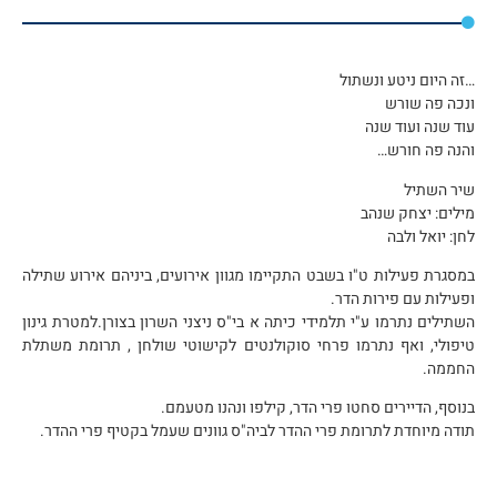
…זה היום ניטע ונשתול
ונכה פה שורש
עוד שנה ועוד שנה
והנה פה חורש…
שיר השתיל
מילים: יצחק שנהב
לחן: יואל ולבה
במסגרת פעילות ט"ו בשבט התקיימו מגוון אירועים, ביניהם אירוע שתילה
ופעילות עם פירות הדר.
השתילים נתרמו ע"י תלמידי כיתה א בי"ס ניצני השרון בצורן.למטרת גינון
טיפולי, ואף נתרמו פרחי סוקולנטים לקישוטי שולחן , תרומת משתלת
החממה.
בנוסף, הדיירים סחטו פרי הדר, קילפו ונהנו מטעמם.
תודה מיוחדת לתרומת פרי ההדר לביה"ס גוונים שעמל בקטיף פרי ההדר.