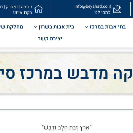
info@beyahad.co.il
קדימה | בני ברק | רמ
כתבו לנו
בקרו אותנו
בתי אבות במרכז
בית אבות בשרון
מחלקת שי
יצירת קשר
ה מדבש במרכז סיע
"אֶרֶץ זָבַת חָלָב וּדְבָשׁ"