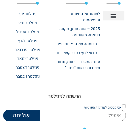
לשמור על החיוניות
ניוזלטר יוני
והעצמאות
ניוזלטר מאי
יצירת קשר
אודות רשת ביחד
בית אבות בשרון
בתי אבות במרכז
מחלקת שיקום
מחלקות סיעודיות
2025 – שנת חוסן, תקווה
ניוזלטר אפריל
וצמיחה משותפת
ניוזלטר מרץ
תרומתה של הפיזיותרפיה
ניוזלטר פברואר
פצעי לחץ בקרב קשישים
ניוזלטר ינואר
עונת המעבר: בריאות, נוחות
ניוזלטר דצמבר
ושייכות ברשת "ביחד"
ניוזלטר נובמבר
הרשמה לניוזלטר
אני מסכים
למדיניות הפרטיות
שליחה