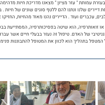
עזרת עמותת " עזר מציון " מצאנו מדריכת חיות מדהימה 
 דיירים שלנו ונתנו להם ללטף סוגים שונים של חיות . בין
לבים, עכברים ועוד . הדיירים נהנו מאוד מהחיות, החזיקו 
 או זואותרפיה, הוא שיטה בפסיכותרפיה, המסתייעת בבע
גניטיבי של האדם. טיפול זה נעזר בבעלי חיים אשר עבר
מטפל בתהליך הוא לכוון את המטופל להתבוננות פנימית