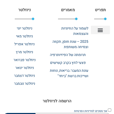
תפריט
מאמרים
ניוזלטר
לשמור על החיוניות
ניוזלטר יוני
והעצמאות
ניוזלטר מאי
יצירת קשר
אודות רשת ביחד
בית אבות בשרון
בתי אבות במרכז
מחלקת שיקום
מחלקות סיעודיות
2025 – שנת חוסן, תקווה
ניוזלטר אפריל
וצמיחה משותפת
ניוזלטר מרץ
תרומתה של הפיזיותרפיה
ניוזלטר פברואר
פצעי לחץ בקרב קשישים
ניוזלטר ינואר
עונת המעבר: בריאות, נוחות
ניוזלטר דצמבר
ושייכות ברשת "ביחד"
ניוזלטר נובמבר
הרשמה לניוזלטר
אני מסכים
למדיניות הפרטיות