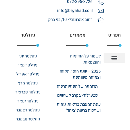
072-395-3726
info@beyahad.co.il
רחוב אהרונוביץ 10, בני ברק
תפריט
מאמרים
ניוזלטר
לשמור על החיוניות
ניוזלטר יוני
והעצמאות
ניוזלטר מאי
יצירת קשר
אודות רשת ביחד
בית אבות בשרון
בתי אבות במרכז
מחלקת שיקום
מחלקות סיעודיות
2025 – שנת חוסן, תקווה
ניוזלטר אפריל
וצמיחה משותפת
ניוזלטר מרץ
תרומתה של הפיזיותרפיה
ניוזלטר פברואר
פצעי לחץ בקרב קשישים
ניוזלטר ינואר
עונת המעבר: בריאות, נוחות
ניוזלטר דצמבר
ושייכות ברשת "ביחד"
ניוזלטר נובמבר