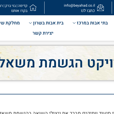
info@beyahad.co.il
קדימה | בני ברק | רמ
כתבו לנו
בקרו אותנו
בתי אבות במרכז
בית אבות בשרון
מחלקת שי
יצירת קשר
יקט הגשמת משאל
 סיעוד וותיקים מברך את ניצולי השואה בהגשמת משאלו